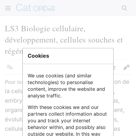
Rech
LS3 Biologie cellulaire,
développement, cellules souches et
régénération
Cookies
Langue
Suivre
Voir
We use cookies (and similar
Structure et fonction de
Pour tous les organismes
technologies) to personalise
content, improve the website and
la cellule, communication intercellulaire,
analyse traffic.
embryogenèse, différenciation des tissus,
With these cookies we and our
organogenèse, croissance, développement,
partners collect information about
évolution du développement, organoïdes,
you and track your internet
behavior within, and possibly also
cellules souches, régénération, approches
outside our website. In this way