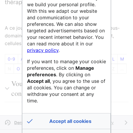
thérapeutiques
we build your personal profile.
With this we adapt our website
and communication to your
preferences. We can also show
A ce jour 59 entités sont référencées dans le sous-
targeted advertisements based on
domaine LS3 Biologie cellulaire, développement,
your recent internet behavior. You
cellules souches et régénération
can read more about it in our
privacy policy
.
0-9
A
B
C
D
E
F
G
H
I
J
K
L
M
If you want to manage your cookie
preferences, click on
Manage
N
O
P
Q
R
S
T
U
V
W
X
Y
Z
...
preferences
. By clicking on
Accept all
, you agree to the use of
Vous pouvez filtrer les résultats ou
all cookies. You can change or
consulter l'ensemble du tableau
withdraw your consent at any
time.
Accept all cookies
Dernière modification il y a 2 ans
par
SidonieRaffy