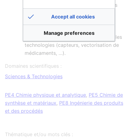
Il prépare des
matériaux
et étudie leurs
propriétés afin d’optimiser leurs
Accept all cookies
performances dans le domaine de
l’environnement et du développement
Manage preferences
durable, de l’énergie ou pour de nouvelles
technologies (capteurs, vectorisation de
médicaments, …).
Domaines scientifiques :
Sciences & Technologies
PE4 Chimie physique et analytique
,
PE5 Chimie de
synthèse et matériaux
,
PE8 Ingénierie des produits
et des procédés
Thématique et/ou mots clés :