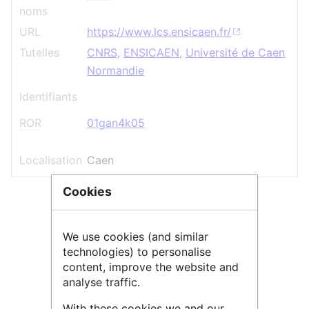
noms
URL
https://www.lcs.ensicaen.fr/
Tutelles
CNRS
,
ENSICAEN
,
Université de Caen
Normandie
Identifiants
ROR
01gan4k05
Localisation
Caen
Cookies
+
We use cookies (and similar
−
technologies) to personalise
content, improve the website and
analyse traffic.
With these cookies we and our