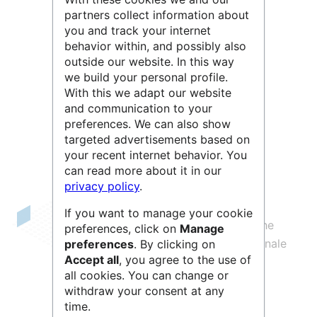
partners collect information about
you and track your internet
behavior within, and possibly also
outside our website. In this way
we build your personal profile.
With this we adapt our website
Leaflet
| ©
OpenStreetMap
contributors
and communication to your
preferences. We can also show
targeted advertisements based on
your recent internet behavior. You
can read more about it in our
privacy policy
.
If you want to manage your cookie
Le
LCS
est une unité mixte de recherche
preferences, click on
Manage
(
UMR
6506) du
CNRS
, de l’École Nationale
preferences
. By clicking on
Accept all
, you agree to the use of
Supérieure des Ingénieurs de Caen
all cookies. You can change or
(ENSICAEN) et de l’Université de Caen
withdraw your consent at any
Normandie
time.