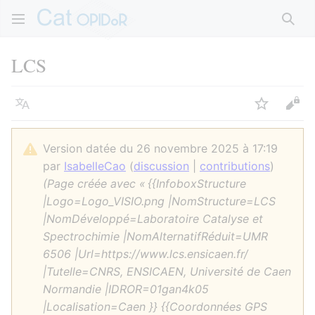
Rech
LCS
Langue
Suivre
Voir
Version datée du 26 novembre 2025 à 17:19
par
IsabelleCao
(
discussion
|
contributions
)
(Page créée avec « {{InfoboxStructure
|Logo=Logo_VISIO.png |NomStructure=LCS
|NomDéveloppé=Laboratoire Catalyse et
Spectrochimie |NomAlternatifRéduit=UMR
6506 |Url=https://www.lcs.ensicaen.fr/
|Tutelle=CNRS, ENSICAEN, Université de Caen
Normandie |IDROR=01gan4k05
|Localisation=Caen }} {{Coordonnées GPS