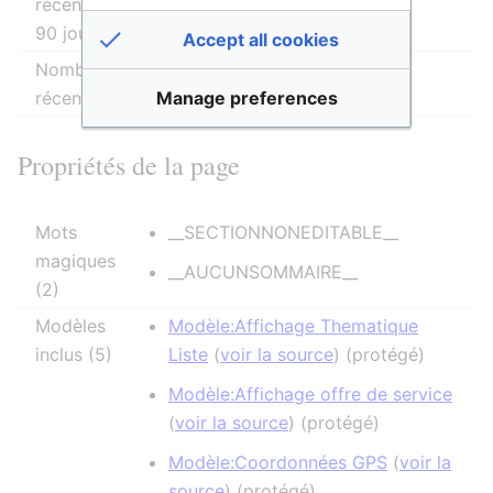
récentes (dans les derniers
90 jours)
Accept all cookies
Nombre d’auteurs distincts
0
Manage preferences
récents
Propriétés de la page
Mots
__SECTIONNONEDITABLE__
magiques
__AUCUNSOMMAIRE__
(2)
Modèles
Modèle:Affichage Thematique
inclus (5)
Liste
(
voir la source
) (protégé)
Modèle:Affichage offre de service
(
voir la source
) (protégé)
Modèle:Coordonnées GPS
(
voir la
source
) (protégé)