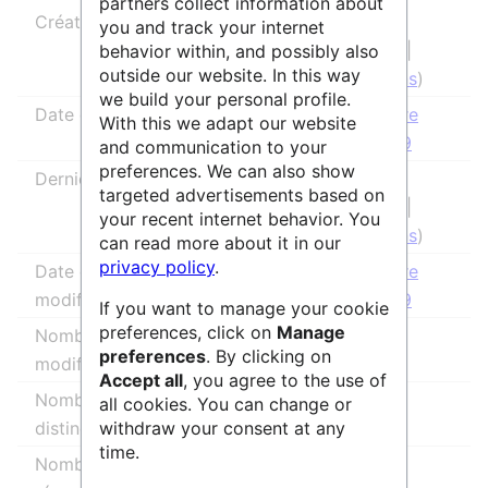
partners collect information about
Créateur de la page
IsabelleCao
you and track your internet
(
discussion
|
behavior within, and possibly also
outside our website. In this way
contributions
)
we build your personal profile.
Date de création de la page
26 novembre
With this we adapt our website
2025 à 17:19
and communication to your
preferences. We can also show
Dernier rédacteur
IsabelleCao
targeted advertisements based on
(
discussion
|
your recent internet behavior. You
contributions
)
can read more about it in our
privacy policy
.
Date de la dernière
26 novembre
modification
2025 à 17:19
If you want to manage your cookie
preferences, click on
Manage
Nombre total de
1
preferences
. By clicking on
modifications
Accept all
, you agree to the use of
Nombre total d’auteurs
1
all cookies. You can change or
withdraw your consent at any
distincts
time.
Nombre de modifications
0