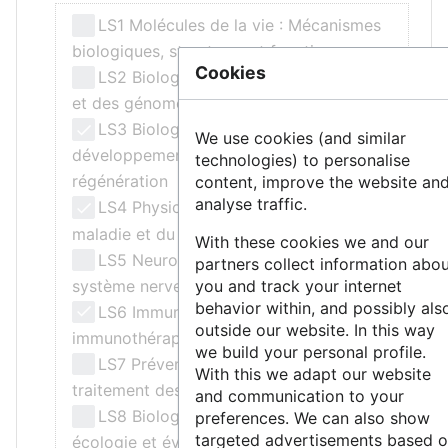
LS1 Molécules de la vie : Mécanismes
biologiques, structures et fonctions
Cookies
LS2 Biologie intégrative : des gènes
et des génomes aux systèmes
LS3 Biologie cellulaire,
We use cookies (and similar
développement, cellules souches et
technologies) to personalise
régénération
content, improve the website an
analyse traffic.
LS4 Physiologie de la santé, de la
maladie et du vieillissement
With these cookies we and our
LS5 Neurosciences et troubles du
partners collect information abo
système nerveux
you and track your internet
behavior within, and possibly als
LS6 Immunité, infection et
outside our website. In this way
immunothérapie
we build your personal profile.
LS7 Prévention, diagnostic et
With this we adapt our website
traitement des maladies humaines
and communication to your
LS8 Biologie environnementale,
preferences. We can also show
targeted advertisements based 
écologie et évolution