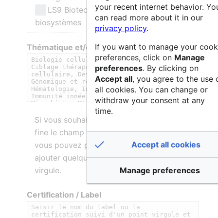
your recent internet behavior. Yo
LS9 Biotechnologie et ingénierie des
can read more about it in our
biosystèmes
privacy policy
.
If you want to manage your cook
Thématique et/ou mots-clés
preferences, click on
Manage
preferences
. By clicking on
Accept all
, you agree to the use 
all cookies. You can change or
withdraw your consent at any
time.
Si vous souhaitez décrire de manière plus
fine le champ d’application de la structure,
Accept all cookies
vous pouvez préciser une thématique et/ou
ajouter quelques mots-clés séparés par une
Manage preferences
virgule.
Certification / Label