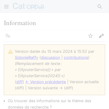
Rech
Information
Langue
Suivre
Voir
Version datée du 15 mars 2024 à 15:52 par
SidonieRaffy
(
discussion
|
contributions
)
(Remplacement de texte :
« {{AjouterService}} » par
« {{AjouterService2024}} »)
(
diff
)
← Version précédente
| Version actuelle
(diff) | Version suivante → (diff)
Où trouver des informations sur le thème des
données de recherche ?