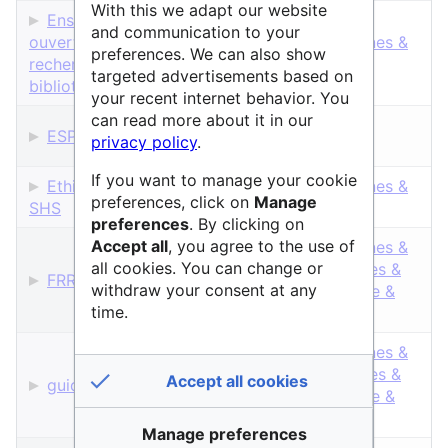
With this we adapt our website
Enssib : Guide Science
and communication to your
ouverte et données de la
Sciences Humaines &
preferences. We can also show
recherche en
Sociales
targeted advertisements based on
bibliothèque
your recent internet behavior. You
can read more about it in our
Sciences &
ESPRI
privacy policy
.
Technologies
If you want to manage your cookie
Ethique et droit en
Sciences Humaines &
preferences, click on
Manage
SHS
Sociales
preferences
. By clicking on
Accept all
, you agree to the use of
Sciences Humaines &
all cookies. You can change or
Sociales
,
Sciences &
FRRN
withdraw your consent at any
Technologies
,
Vie &
time.
Santé
Sciences Humaines &
Sociales
,
Sciences &
Accept all cookies
guides.data.gouv.fr
Technologies
,
Vie &
Santé
Manage preferences