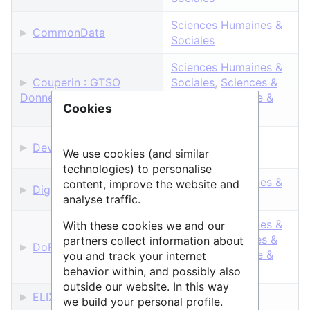
Sciences Humaines &
CommonData
Sociales
Sciences Humaines &
Couperin : GTSO
Sociales
,
Sciences &
Données
Technologies
,
Vie &
Cookies
Santé
Sciences &
DevLOG
We use cookies (and similar
Technologies
technologies) to personalise
Sciences Humaines &
content, improve the website and
Digit Hum
Sociales
analyse traffic.
Sciences Humaines &
With these cookies we and our
Sociales
,
Sciences &
partners collect information about
DoReMITI
Technologies
,
Vie &
you and track your internet
Santé
behavior within, and possibly also
outside our website. In this way
ELIXIR RDMKit
Vie & Santé
we build your personal profile.