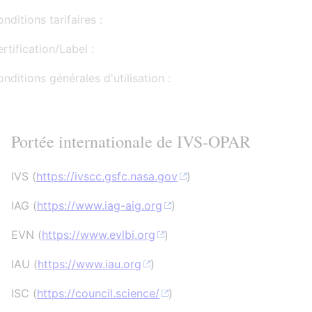
nditions tarifaires :
rtification/Label :
nditions générales d'utilisation :
Portée internationale de IVS-OPAR
IVS (
https://ivscc.gsfc.nasa.gov
)
IAG (
https://www.iag-aig.org
)
EVN (
https://www.evlbi.org
)
IAU (
https://www.iau.org
)
ISC (
https://council.science/
)