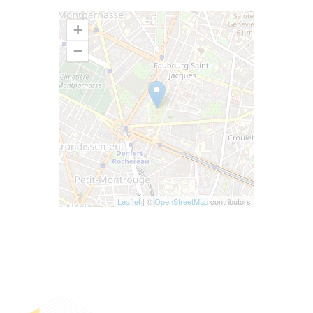
+
−
Leaflet
| ©
OpenStreetMap
contributors