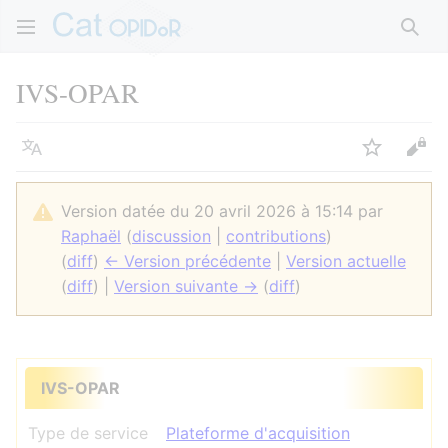
Rech
IVS-OPAR
Langue
Suivre
Voir
Version datée du 20 avril 2026 à 15:14 par
Raphaël
(
discussion
|
contributions
)
(
diff
)
← Version précédente
|
Version actuelle
(
diff
) |
Version suivante →
(
diff
)
IVS-OPAR
Type de service
Plateforme d'acquisition