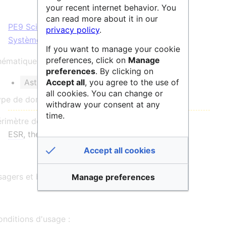
your recent internet behavior. You
can read more about it in our
PE9 Sciences de l'Univers
;
PE10 Sciences du
privacy policy
.
Système Terre
If you want to manage your cookie
preferences, click on
Manage
ématique et/ou mots clés :
preferences
. By clicking on
Accept all
, you agree to the use of
Astronomie et Astrophysique
all cookies. You can change or
ype de données :
withdraw your consent at any
time.
érimètre de communauté :
ESR
, thématique, national, international
Accept all cookies
agers et bénéficiaires :
Manage preferences
nditions d'usage :