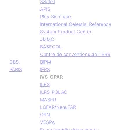
3Soleil
APIS
Plus-Sismique
International Celestial Reference
System Product Center
JMMC
BASECOL
Centre de conventions de l’IERS
OBS.
BIPM
PARIS
IERS
IVS-OPAR
ILRS
ILRS-POLAC
MASER
LOFAR/NenuFAR
ORN
VESPA
Encyclopédie des planètes