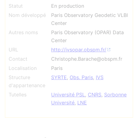
Statut
En production
Nom développé
Paris Observatory Geodetic VLBI
Center
Autres noms
Paris Observatory (OPAR) Data
Center
URL
http://ivsopar.obspm.fr/
Contact
Christophe.Barache@obspm.fr
Localisation
Paris
Structure
SYRTE
,
Obs. Paris
,
IVS
d'appartenance
Tutelles
Université PSL
,
CNRS
,
Sorbonne
Université
,
LNE