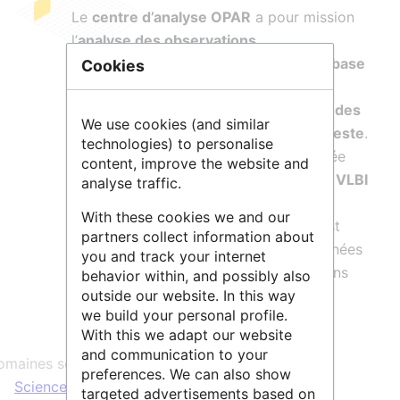
Le
centre d’analyse OPAR
a pour mission
l’
analyse des observations
d’interférométrie radio à très longue base
Cookies
(VLBI) pour la détermination des
paramètres d’orientation terrestre et des
We use cookies (and similar
repères de référence terrestre et céleste
.
technologies) to personalise
Cette activité opérationnelle est réalisée
content, improve the website and
dans le cadre du
service international VLBI
analyse traffic.
pour l’astronomie et la géodésie (IVS)
With these cookies we and our
basé à la NASA. Le centre d'analyse est
partners collect information about
doublé d’un centre d'archivage de données
you and track your internet
rassemblant l’ensemble des observations
behavior within, and possibly also
outside our website. In this way
VLBI.
we build your personal profile.
With this we adapt our website
and communication to your
maines scientifiques :
preferences. We can also show
Sciences & Technologies
targeted advertisements based on