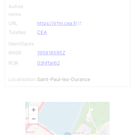
Autres
noms
URL
https://irfm.cea.fr
Tutelles
CEA
Identifiants
RNSR
195818595Z
ROR
03hffat62
Localisation
Saint-Paul-lez-Durance
+
−