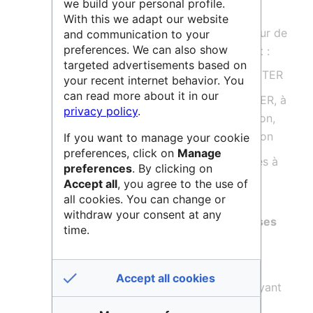
par confinement magnétique
.
we build your personal profile.
With this we adapt our website
Il assure des activités structurées autour de
and communication to your
preferences. We can also show
3 axes de recherche et développement :
targeted advertisements based on
Contribuer à la réalisation du projet ITER
your recent internet behavior. You
can read more about it in our
Préparer l'opération scientifique d'ITER, à
privacy policy
.
travers des activités d’expérimentation,
ainsi que de théorie et de modélisation
If you want to manage your cookie
preferences, click on
Manage
Établir les bases des futures centrales à
preferences
. By clicking on
fusion
Accept all
, you agree to the use of
all cookies. You can change or
withdraw your consent at any
L'IRFM a à sa disposition de
nombreuses
time.
plateformes de R&D et de tests
.
Accept all cookies
L'IRFM se compose de trois services ayant
chacun une spécificité :