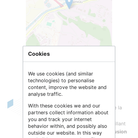
Leaflet
| ©
OpenStreetMap
contributors
Cookies
We use cookies (and similar
technologies) to personalise
content, improve the website and
analyse traffic.
With these cookies we and our
L'IRFM
est un Institut de la Direction de la
partners collect information about
recherche fondamentale du CEA. Il
you and track your internet
regroupe environ 250 personnes travaillant
behavior within, and possibly also
sur une nouvelle source d’énergie :
la fusion
outside our website. In this way