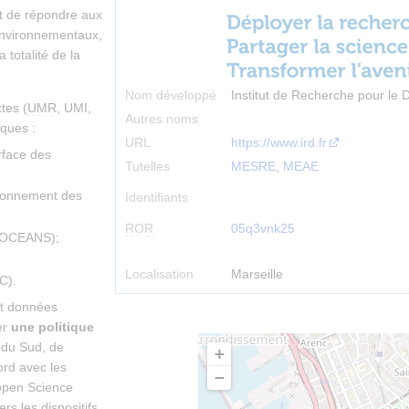
nt de répondre aux
environnementaux,
 totalité de la
Nom développé
Institut de Recherche pour le
tes (
UMR
, UMI,
Autres noms
iques :
URL
https://www.ird.fr
rface des
Tutelles
MESRE
,
MEAE
tionnement des
Identifiants
ROR
05q3vnk25
 (OCEANS);
Localisation
Marseille
C).
 et données
er
une politique
 du Sud, de
+
rd avec les
−
’open Science
s les dispositifs