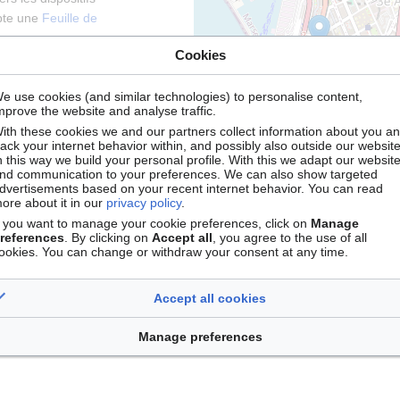
opte une
Feuille de
Cookies
e données de
source
Dataverse
.
e use cookies (and similar technologies) to personalise content,
mprove the website and analyse traffic.
ith these cookies we and our partners collect information about you a
rack your internet behavior within, and possibly also outside our website
,
Vie & Santé
n this way we build your personal profile. With this we adapt our websit
Leaflet
| ©
OpenStreetMap
con
nd communication to your preferences. We can also show targeted
dvertisements based on your recent internet behavior. You can read
ore about it in our
privacy policy
.
f you want to manage your cookie preferences, click on
Manage
references
. By clicking on
Accept all
, you agree to the use of all
ookies. You can change or withdraw your consent at any time.
ded
)
Accept all cookies
Manage preferences