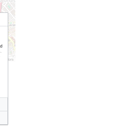
nd
.
e
tributors