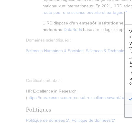
nationaux et internationaux. En 2021, l'IRD ad
route pour une science ouverte et partagée
.
L’IRD dispose
d'un entrepôt institutionnel d
recherche
DataSuds
basé sur le logiciel open 
W
i
Domaines scientifiques :
W
t
Sciences Humaines & Sociales
,
Sciences & Technologies
I
a
a
m
I
p
Certification/Label :
c
HR Excellence in Research
(
https://euraxess.ec.europa.eu/hrexcellenceaward/awar
Politiques
Politique de données
,
Politique de données