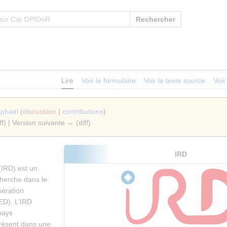
Rechercher
Lire
Voir le formulaire
Voir le texte source
Voir
phaël
(
discussion
|
contributions
)
ff) | Version suivante → (diff)
IRD
(IRD) est un
cherche dans le
ération
ED). L’IRD
 pays
 présent dans une