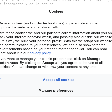
Cookies
e use cookies (and similar technologies) to personalise content,
mprove the website and analyse traffic.
ith these cookies we and our partners collect information about you a
rack your internet behavior within, and possibly also outside our website
n this way we build your personal profile. With this we adapt our websit
nd communication to your preferences. We can also show targeted
dvertisements based on your recent internet behavior. You can read
ore about it in our
privacy policy
.
f you want to manage your cookie preferences, click on
Manage
references
. By clicking on
Accept all
, you agree to the use of all
ookies. You can change or withdraw your consent at any time.
Accept all cookies
Manage preferences