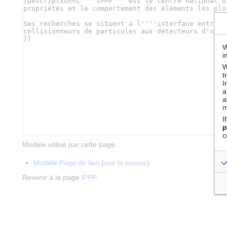
W
i
W
t
I
a
a
m
I
p
c
Modèle utilisé par cette page :
Modèle:Page de lien
(
voir la source
)
Revenir à la page
IPPP
.