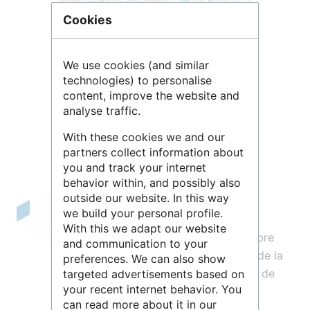
Cookies
We use cookies (and similar
technologies) to personalise
Leaflet
| ©
OpenStreetMap
contributors
content, improve the website and
analyse traffic.
With these cookies we and our
partners collect information about
you and track your internet
behavior within, and possibly also
outside our website. In this way
we build your personal profile.
L’
Institut Paoli-Calmettes (IPC)
est un
With this we adapt our website
centre de
lutte contre le cancer
, membre
and communication to your
du groupe Unicancer, régi par le code de la
preferences. We can also show
santé publique. C'est un Établissement de
targeted advertisements based on
your recent internet behavior. You
Santé Privé d’Intérêt Collectif (ESPIC).
can read more about it in our