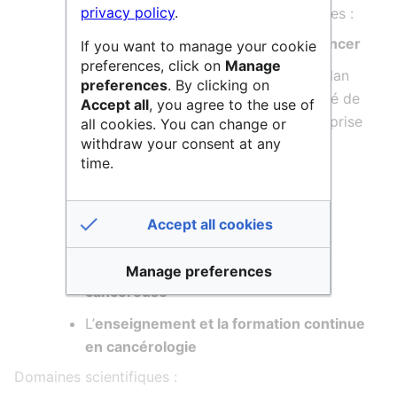
privacy policy
.
Les missions de l’Institut Paoli-Calmettes :
La
prévention et le dépistage du cancer
If you want to manage your cookie
preferences, click on
Manage
La prise en charge des patients au plan
preferences
. By clicking on
diagnostique et clinique sur la totalité de
Accept all
, you agree to the use of
leur parcours et selon les modes de prise
all cookies. You can change or
withdraw your consent at any
en charge adaptés (hospitalisation
time.
conventionnelle, hôpital de jour,
hospitalisation à domicile)
La
recherche sur l’ensemble des
Accept all cookies
aspects diagnostiques et
thérapeutiques de la pathologie
Manage preferences
cancéreuse
L’
enseignement et la formation continue
en cancérologie
Domaines scientifiques :