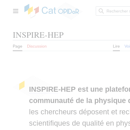
Aller
au
contenu
Menu principal
INSPIRE-HEP
Page
Discussion
Lire
Voi
INSPIRE
-HEP est une platefo
communauté de la physique 
les chercheurs déposent et rec
scientifiques de qualité en ph