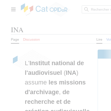
Aller
au
contenu
Menu principal
INA
Page
Discussion
Lire
Voi
L'
Institut national de
l'audiovisuel
(
INA
)
assume
les missions
d'archivage
,
de
recherche et de