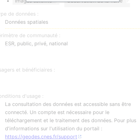
Images satellite
Observation de la Terre
ype de données :
Données spatiales
érimètre de communauté :
ESR
, public, privé, national
agers et bénéficiaires :
nditions d'usage :
La consultation des données est accessible sans être
connecté. Un compte est nécessaire pour le
téléchargement et le traitement des données. Pour plus
d'informations sur l'utilisation du portail :
https://geodes.cnes.fr/support