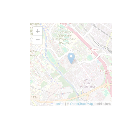
+
−
Leaflet
| ©
OpenStreetMap
contributors