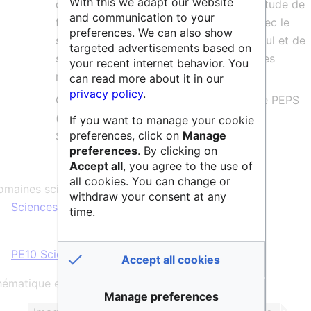
With this we adapt our website
d’aider les acteurs publics et privés à l’étude de
and communication to your
faisabilité ou la maturation d’un sujet avec le
preferences. We can also show
support d’experts et de moyens de calcul et de
targeted advertisements based on
stockage, sur un temps limité et avec des
your recent internet behavior. You
moyens alloués à l’étude.
can read more about it in our
privacy policy
.
GEODES a pris le relais de la plateforme PEPS
(Plateforme d’Exploitation des Produits
If you want to manage your cookie
preferences, click on
Manage
Sentinel).
preferences
. By clicking on
Accept all
, you agree to the use of
all cookies. You can change or
maines scientifiques :
withdraw your consent at any
Sciences & Technologies
time.
PE10 Sciences du Système Terre
Accept all cookies
ématique et/ou mots clés :
Manage preferences