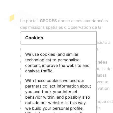
Le portail
GEODES
donne accès aux données
des missions spatiales d'Observation de la
Terre.
Cookies
L’objectif de la plate-forme GEODES consiste à
mettre en place un ensemble de services,
We use cookies (and similar
comme la
diffusion, l’exploration, la
technologies) to personalise
visualisation, le téléchargement de données
content, improve the website and
d’Observation de la Terre
. Elle permet aussi de
analyse traffic.
réaliser des traitements interactifs (datalabs)
With these cookies we and our
pour préparer le développement de nouveaux
partners collect information about
services exploitant des données d’Observation
you and track your internet
de la Terre du CNES et du programme
behavior within, and possibly also
Copernicus. Un accompagnement spécifique est
outside our website. In this way
également possible (booster Geodes) afin
we build your personal profile.