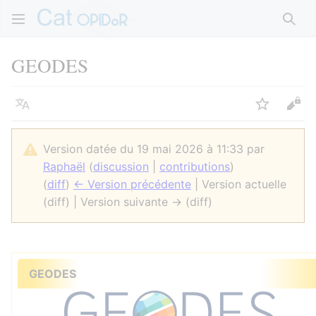
Rech
GEODES
Langue
Suivre
Voir
Version datée du 19 mai 2026 à 11:33 par
Raphaël
(
discussion
|
contributions
)
(
diff
)
← Version précédente
| Version actuelle
(diff) | Version suivante → (diff)
GEODES