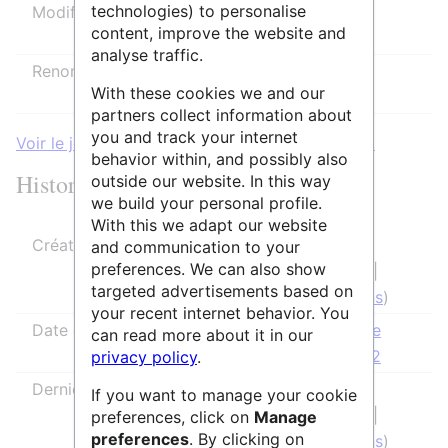
technologies) to personalise
Modifier
Autoriser tous les utilisateurs
content, improve the website and
(infini)
analyse traffic.
Renommer
Autoriser tous les utilisateurs
With these cookies we and our
(infini)
partners collect information about
you and track your internet
Voir le journal des protections pour cette page.
behavior within, and possibly also
Historique des modifications
outside our website. In this way
we build your personal profile.
With this we adapt our website
Créateur de la page
IsabelleCao
and communication to your
preferences. We can also show
(
discussion
|
targeted advertisements based on
contributions
)
your recent internet behavior. You
Date de création de la page
14 novembre
can read more about it in our
2025 à 17:42
privacy policy
.
Dernier rédacteur
IsabelleCao
If you want to manage your cookie
(
discussion
|
preferences, click on
Manage
preferences
. By clicking on
contributions
)