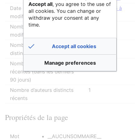
Accept all
, you agree to the use of
Date de la dernière
19 juin 2026 à
all cookies. You can change or
modification
12:51
withdraw your consent at any
time.
Nombre total de
8
modifications
Nombre total d’auteurs
1
Accept all cookies
distincts
Manage preferences
Nombre de modifications
1
récentes (dans les derniers
90 jours)
Nombre d’auteurs distincts
1
récents
Propriétés de la page
Mot
__AUCUNSOMMAIRE__