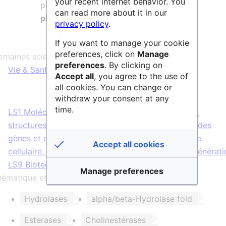
your recent internet behavior. You
plusieurs
domaines agro-industriels et
can read more about it in our
pharmaceutiques.
privacy policy
.
If you want to manage your cookie
preferences, click on
Manage
maines scientifiques :
preferences
. By clicking on
Vie & Santé
Accept all
, you agree to the use of
all cookies. You can change or
withdraw your consent at any
time.
LS1 Molécules de la vie : Mécanismes biologiques,
structures et fonctions
;
LS2 Biologie intégrative : des
gènes et des génomes aux systèmes
;
LS3 Biologie
Accept all cookies
cellulaire, développement, cellules souches et régénérati
LS9 Biotechnologie et ingénierie des biosystèmes
Manage preferences
ématique et/ou mots clés :
Hydrolases
alpha/beta-Hydrolase fold
Esterases
Cholinestérases