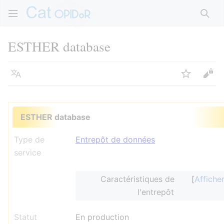
Rech
ESTHER database
Langue
Suivre
Voir
ESTHER database
Type de
Entrepôt de données
service
Caractéristiques de
Affiche
l'entrepôt
Statut
En production