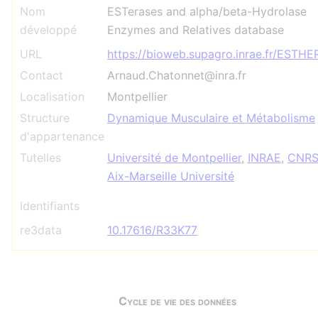
Nom
ESTerases and alpha/beta-Hydrolase
développé
Enzymes and Relatives database
URL
https://bioweb.supagro.inrae.fr/ESTHE
Contact
Arnaud.Chatonnet@inra.fr
Localisation
Montpellier
Structure
Dynamique Musculaire et Métabolisme
d'appartenance
Tutelles
Université de Montpellier
,
INRAE
,
CNR
Aix-Marseille Université
Identifiants
re3data
10.17616/R33K77
Cycle de vie des données