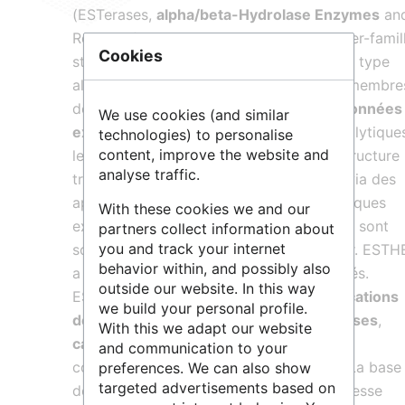
(ESTerases,
alpha/beta-Hydrolase Enzymes
an
Relatives) recense les analyses de la super-famil
Cookies
structurale des protéines à repliement de type
alpha/beta hydrolase. Pour nombre des membre
de cette super-famille, de nombreuses
données
We use cookies (and similar
expérimentales
sur les mécanismes catalytique
technologies) to personalise
content, improve the website and
les mutations naturelles ou induites, la structure
analyse traffic.
tridimensionnelle, etc. ont été obtenues via des
approches conceptuelles et méthodologiques
With these cookies we and our
extrêmement diverses, mais ces données sont
partners collect information about
you and track your internet
souvent dispersées et difficiles à corréler. ESTH
behavior within, and possibly also
a été créée pour répondre à ces difficultés.
outside our website. In this way
ESTHER combine les différentes
classifications
we build your personal profile.
des enzymes
(bacterial
lipases
,
peptidases
,
With this we adapt our website
carboxylesterases
) utilisées par des
and communication to your
communautés distinctes de chercheurs. La base
preferences. We can also show
targeted advertisements based on
de données est en
accès libre
. Elle intéresse