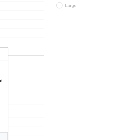
Large
nd
.
e
ions
)
s
)