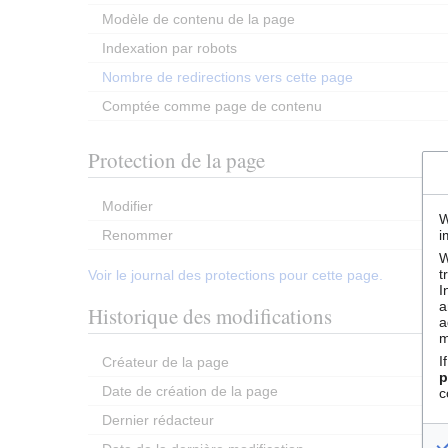
Modèle de contenu de la page
Indexation par robots
Nombre de redirections vers cette page
Comptée comme page de contenu
Protection de la page
Modifier
W
Renommer
i
W
t
Voir le journal des protections pour cette page.
I
a
Historique des modifications
a
m
I
Créateur de la page
p
Date de création de la page
c
Dernier rédacteur