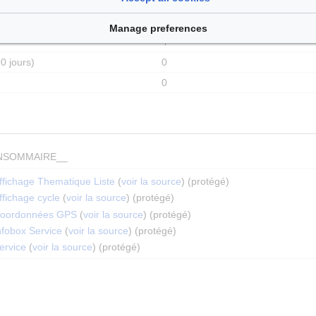
31 mars 2026 à 11:33
21
Manage preferences
4
0 jours)
0
0
NSOMMAIRE__
ffichage Thematique Liste
(
voir la source
) (protégé)
fichage cycle
(
voir la source
) (protégé)
Coordonnées GPS
(
voir la source
) (protégé)
nfobox Service
(
voir la source
) (protégé)
ervice
(
voir la source
) (protégé)