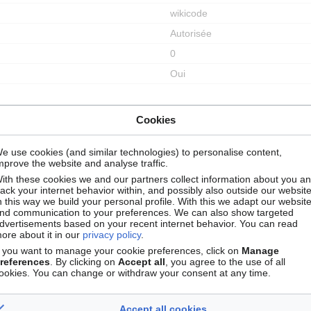
wikicode
Autorisée
0
Oui
Cookies
Autoriser tous les utilisateurs (infini)
e use cookies (and similar technologies) to personalise content,
Autoriser tous les utilisateurs (infini)
mprove the website and analyse traffic.
ith these cookies we and our partners collect information about you a
rack your internet behavior within, and possibly also outside our website
n this way we build your personal profile. With this we adapt our websit
nd communication to your preferences. We can also show targeted
dvertisements based on your recent internet behavior. You can read
ore about it in our
privacy policy
.
f you want to manage your cookie preferences, click on
Manage
AnneAdmin
(
discussion
|
contribut
references
. By clicking on
Accept all
, you agree to the use of all
27 mai 2019 à 14:13
ookies. You can change or withdraw your consent at any time.
Raphaël
(
discussion
|
contribution
Accept all cookies