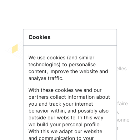
Cookies
Le besoin d’échanger sur les différents
We use cookies (and similar
usages qui sont faits des
humanités
technologies) to personalise
numériques
et de structurer ces nouvelles
content, improve the website and
pratiques est à l'origine de l'initiative
analyse traffic.
Digit_Hum
.
With these cookies we and our
Son site constitue une
archive des
partners collect information about
humanités numériques
en train de se faire
you and track your internet
behavior within, and possibly also
et s'adresse aux chercheurs, ingénieurs,
outside our website. In this way
bibliothécaires, étudiants ou toute personne
we build your personal profile.
intéressée par ce domaine en évolution
With this we adapt our website
constante.
and communication to your