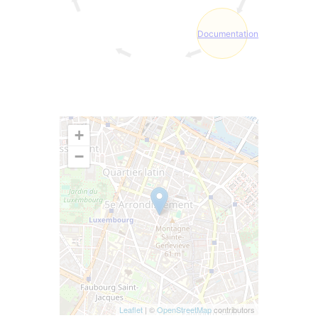
Documentation
+
−
Leaflet
| ©
OpenStreetMap
contributors