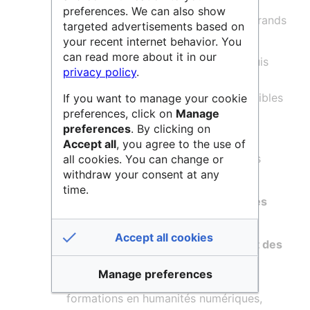
preferences. We can also show
Il présente ses activités selon quatre grands
targeted advertisements based on
volets :
your recent internet behavior. You
can read more about it in our
Des
ateliers annuels
organisés depuis
privacy policy
.
2015, dont l’ensemble des
communications filmées sont accessibles
If you want to manage your cookie
preferences, click on
Manage
en ligne;
preferences
. By clicking on
Des
enquêtes sur des thématiques
Accept all
, you agree to the use of
d’actualité
en collaboration avec des
all cookies. You can change or
withdraw your consent at any
experts du domaine;
time.
Des
portraits d’acteurs en humanités
numériques
;
Accept all cookies
Des
ressources bibliographiques et des
informations
sur les centres de
Manage preferences
recherche, les manifestations et les
formations en humanités numériques,