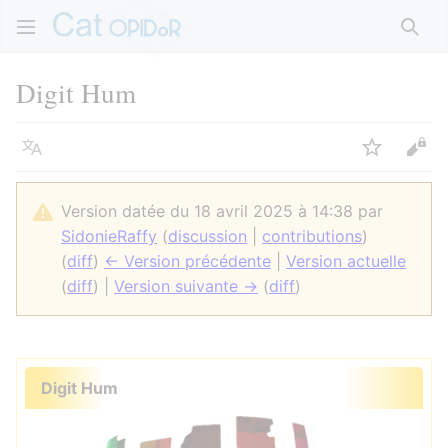
Rech
Digit Hum
Langue
Suivre
Voir
Version datée du 18 avril 2025 à 14:38 par
SidonieRaffy
(
discussion
|
contributions
)
(
diff
)
← Version précédente
|
Version actuelle
(
diff
) |
Version suivante →
(
diff
)
Digit Hum