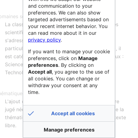
en oeuvre par les services.
and communication to your
preferences. We can also show
maines scientifiques :
targeted advertisements based on
La classification par domaines et sous domaines
your recent internet behavior. You
scientifiques est issue de l'
ERC
. Si le service ne
can read more about it in our
privacy policy
.
s'adresse pas à un domaine scientifique en
particulier (i.e. multidisciplinaire ou agnostique), il
If you want to manage your cookie
est catégorisé dans les trois domaines principaux :
preferences, click on
Manage
Sciences Humaines & Sociales, Sciences &
preferences
. By clicking on
Accept all
, you agree to the use of
Technologies, Vie & Santé.
all cookies. You can change or
withdraw your consent at any
time.
hématiques et/ou mots-clés
L'ajout de thématiques et/ou mots-clés peut être
jugé nécessaire pour affiner la représentation de la
Accept all cookies
thématique traitée et faciliter la recherche par texte
libre.
Manage preferences