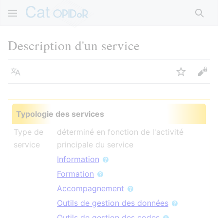
Rech
Description d'un service
Langue
Suivre
Voir
Typologie des services
Type de
déterminé en fonction de l'activité
service
principale du service
Information
Formation
Accompagnement
Outils de gestion des données
Outils de gestion des codes