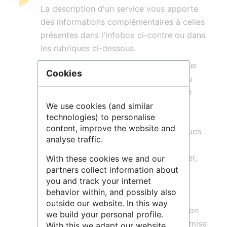
La description d'un service vous apporte
des informations complémentaires à celles
présentes dans l'infobox ci-contre ou dans
les rubriques ci-dessous.
Elle peut affiner le périmètre scientifique
Cookies
concerné, les champs d'applications du
service mais elle doit surtout mettre en
exergue les ressources humaines et
We use cookies (and similar
technologies) to personalise
techniques mises à la disposition des
content, improve the website and
chercheurs ainsi que les bonnes pratiques
analyse traffic.
de gestion des données appliquées ou
dispensées par ce service. En particulier,
With these cookies we and our
partners collect information about
l'application des
principes FAIR
aux
you and track your internet
données étant recommandée par la
behavior within, and possibly also
Commission européenne et d'autres
outside our website. In this way
organismes internationaux, la description
we build your personal profile.
peut mentionner des références à leur mise
With this we adapt our website