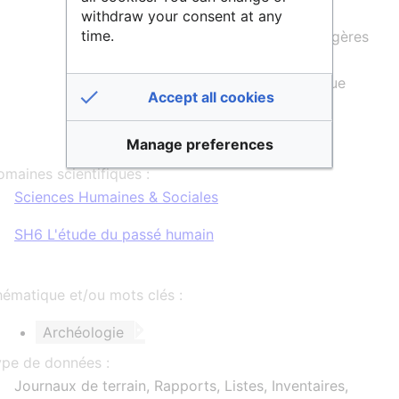
mais pas exclusivement. En effet, des
withdraw your consent at any
time.
données provenant d'institutions étrangères
sont acceptées lorsqu'il existe un lien
évident avec la recherche archéologique
Accept all cookies
néerlandaise.
Manage preferences
maines scientifiques :
Sciences Humaines & Sociales
SH6 L'étude du passé humain
ématique et/ou mots clés :
Archéologie
ype de données :
Journaux de terrain, Rapports, Listes, Inventaires,