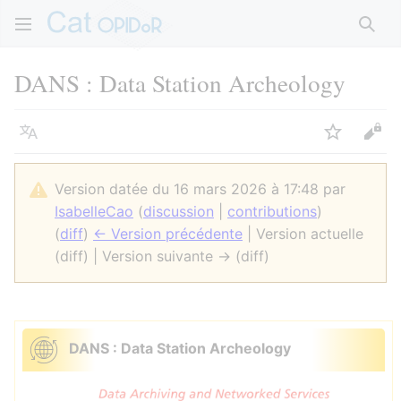
Rech
DANS : Data Station Archeology
Langue
Suivre
Voir
Version datée du 16 mars 2026 à 17:48 par
IsabelleCao
(
discussion
|
contributions
)
(
diff
)
← Version précédente
| Version actuelle
(diff) | Version suivante → (diff)
DANS : Data Station Archeology