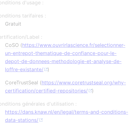
nditions d'usage :
nditions tarifaires :
Gratuit
rtification/Label :
CoSO
(
https://www.ouvrirlascience.fr/selectionner-
un-entrepot-thematique-de-confiance-pour-le-
depot-de-donnees-methodologie-et-analyse-de-
loffre-existante/
)
CoreTrustSeal
(
https://www.coretrustseal.org/why-
certification/certified-repositories/
)
nditions générales d'utilisation :
https://dans.knaw.nl/en/legal/terms-and-conditions-
data-stations/