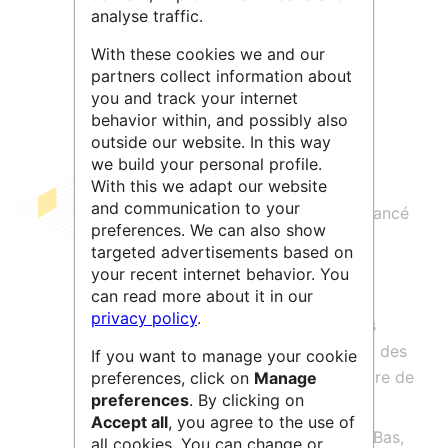
analyse traffic.
Leaflet
| ©
OpenStreetMap
contributors
With these cookies we and our
partners collect information about
you and track your internet
behavior within, and possibly also
outside our website. In this way
we build your personal profile.
With this we adapt our website
and communication to your
L'
entrepôt Data Station Archaeology
lancé
preferences. We can also show
en 2022 permet de conserver, trouver,
targeted advertisements based on
partager et publier des données
your recent internet behavior. You
archéologiques en ligne.
can read more about it in our
privacy policy
.
Il est conçu pour répondre aux besoins
spécifiques de la communauté utilisant des
If you want to manage your cookie
données en archéologie qui peuvent être de
preferences, click on
Manage
preferences
. By clicking on
natures diverses.
Accept all
, you agree to the use of
Il est principalement destiné aux Pays-Bas,
all cookies. You can change or