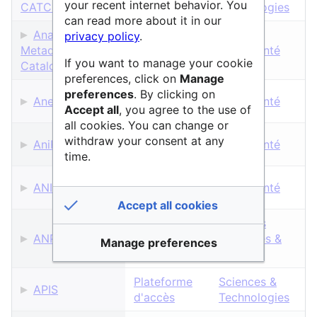
your recent internet behavior. You
CATCH-DB
d'accès
Technologies
can read more about it in our
AnaEE-France
privacy policy
.
Plateforme
Metadata
Vie & Santé
d'accès
If you want to manage your cookie
Catalog
preferences, click on
Manage
Plateforme
preferences
. By clicking on
Anexplo
Vie & Santé
d'acquisition
Accept all
, you agree to the use of
all cookies. You can change or
Plateforme
withdraw your consent at any
AniRA
Vie & Santé
d'acquisition
time.
Entrepôt de
ANISEED
Vie & Santé
données
Accept all cookies
Sciences
Entrepôt de
ANPERSANA
Humaines &
Manage preferences
données
Sociales
Plateforme
Sciences &
APIS
d'accès
Technologies