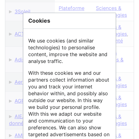
Plateforme
Sciences &
3Soleil
d'accès
Technologies
Cookies
Sciences &
Plateforme
ACTRIS DC
Technologies
,
d'accès
Vie & Santé
We use cookies (and similar
technologies) to personalise
Sciences
content, improve the website and
Plateforme
Adisp
Humaines &
analyse traffic.
d'accès
Sociales
With these cookies we and our
Plateforme
Sciences &
partners collect information about
Aeris
d'accès
Technologies
you and track your internet
behavior within, and possibly also
Plateforme
Sciences &
outside our website. In this way
AGRHYS
d'acquisition
Technologies
we build your personal profile.
With this we adapt our website
AIEA Bases de
Entrepôt de
Sciences &
and communication to your
données
données
Technologies
preferences. We can also show
targeted advertisements based on
AMMA-
Plateforme
Sciences &