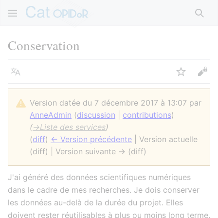
Rech
Conservation
Langue
Suivre
Voir
Version datée du 7 décembre 2017 à 13:07 par
AnneAdmin
(
discussion
|
contributions
)
(
→
Liste des services
)
(
diff
)
← Version précédente
| Version actuelle
(diff) | Version suivante → (diff)
J'ai généré des données scientifiques numériques
dans le cadre de mes recherches. Je dois conserver
les données au-delà de la durée du projet. Elles
doivent rester réutilisables à plus ou moins long terme.