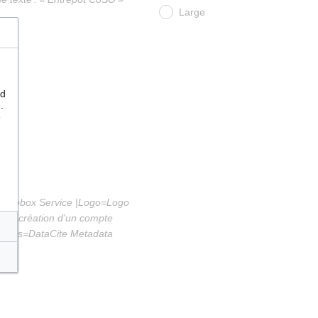
Large
nd
.
e
{Infobox Service |Logo=Logo
 la création d'un compte
onnees=DataCite Metadata
-