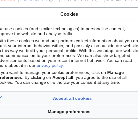
Cookies
ussion
contributions
2 991 octets
+48
ssion
contributions
2 943 octets
+10
e use cookies (and similar technologies) to personalise content,
ssion
contributions
2 933 octets
+122
mprove the website and analyse traffic.
ssion
contributions
2 811 octets
+8
ith these cookies we and our partners collect information about you a
rack your internet behavior within, and possibly also outside our website
ssion
contributions
2 803 octets
+302
n this way we build your personal profile. With this we adapt our websit
ssion
contributions
2 501 octets
+64
nd communication to your preferences. We can also show targeted
dvertisements based on your recent internet behavior. You can read
ssion
contributions
2 437 octets
+25
ore about it in our
privacy policy
.
ssion
contributions
2 412 octets
+6
f you want to manage your cookie preferences, click on
Manage
references
. By clicking on
Accept all
, you agree to the use of all
ssion
contributions
2 406 octets
+365
ookies. You can change or withdraw your consent at any time.
ssion
contributions
2 041 octets
+2 041
Page créée avec « {
t de données |TypeEntrepot=Disciplinaire |TypeRestriction=Soumis à
Accept all cookies
IdentifiantAttribue=DOI |TypeIdentifiantUtilise=ORCID |SchemaMetad
ees=Ouvert, Embargo |ConservationDonnees=https://www.chemotion
Manage preferences