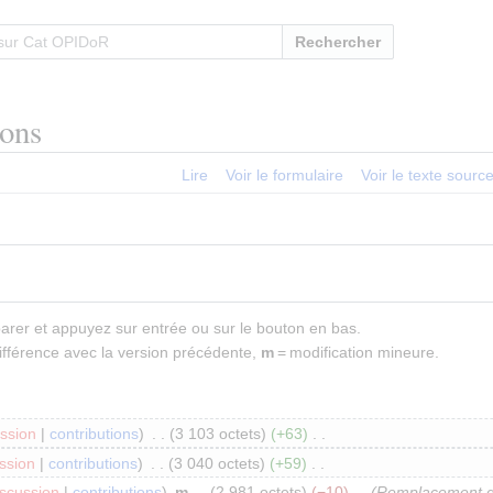
Rechercher
ions
Lire
Voir le formulaire
Voir le texte sourc
parer et appuyez sur entrée ou sur le bouton en bas.
ifférence avec la version précédente,
m
= modification mineure.
ssion
contributions
3 103 octets
+63
ssion
contributions
3 040 octets
+59
iscussion
contributions
m
2 981 octets
−10
Remplacement de