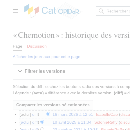
Aller
au
contenu
Menu principal
« Chemotion » : historique des vers
Page
Discussion
Afficher les journaux pour cette page
Filtrer les versions
Sélection du diff : cochez les boutons radio des versions à com
Légende :
(actu)
= différence avec la dernière version,
(diff)
= d
actu
diff
16 mars 2026 à 12:51
IsabelleCao
discu
1
A
6
actu
diff
18 avril 2025 à 11:34
SidonieRaffy
discu
1
u
m
A
8
actu
diff
23 octobre 2024 à 10:35
SidonieRaffy
d