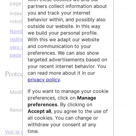
page
partners collect information about
you and track your internet
Indexation par
Autorisée
behavior within, and possibly also
robots
outside our website. In this way
Nombre de
0
we build your personal profile.
redirections
With this we adapt our website
and communication to your
vers cette
preferences. We can also show
page
targeted advertisements based on
your recent internet behavior. You
Protection de la page
can read more about it in our
privacy policy
.
If you want to manage your cookie
Modifier
Autoriser tous les utilisateurs
preferences, click on
Manage
(infini)
preferences
. By clicking on
Renommer
Autoriser tous les utilisateurs
Accept all
, you agree to the use of
(infini)
all cookies. You can change or
withdraw your consent at any
time.
Voir le journal des protections pour cette page.