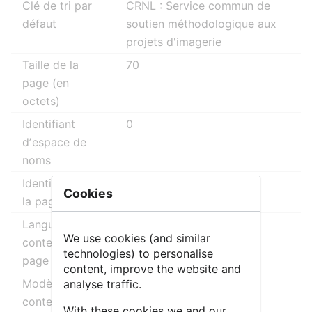
Clé de tri par
CRNL : Service commun de
défaut
soutien méthodologique aux
projets d'imagerie
Taille de la
70
page (en
octets)
Identifiant
0
dʼespace de
noms
Identifiant de
7800
Cookies
la page
Langue du
fr - français
We use cookies (and similar
contenu de la
technologies) to personalise
page
content, improve the website and
Modèle de
wikicode
analyse traffic.
contenu de la
With these cookies we and our