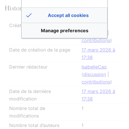
Historique des modifications
Accept all cookies
Créateur de la page
IsabelleCao
Manage preferences
(
discussion
|
contributions
)
Date de création de la page
17 mars 2026 à
17:38
Dernier rédacteur
IsabelleCao
(
discussion
|
contributions
)
Date de la dernière
17 mars 2026 à
modification
17:38
Nombre total de
1
modifications
Nombre total d’auteurs
1