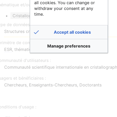
all cookies. You can change or
ématique et/ou mots clés :
withdraw your consent at any
time.
Cristallographie
ype de données :
Structures cristallines
Accept all cookies
érimètre de communauté :
Manage preferences
ESR
, thématique, national, international
mmunauté d'utilisateurs :
Communauté scientifique internationale en cristallograph
agers et bénéficiaires :
Chercheurs, Enseignants-Chercheurs, Doctorants
nditions d'usage :