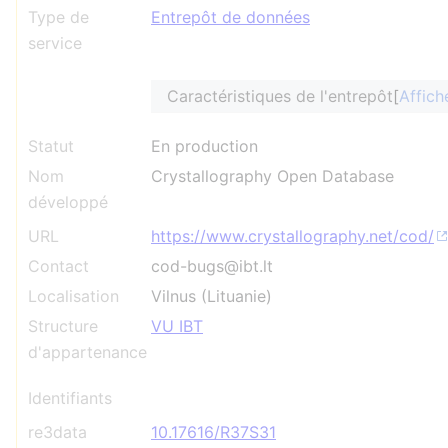
Type de
Entrepôt de données
service
Caractéristiques de l'entrepôt
Affich
Statut
En production
Nom
Crystallography Open Database
développé
URL
https://www.crystallography.net/cod/
Contact
cod-bugs@ibt.lt
Localisation
Vilnus (Lituanie)
Structure
VU IBT
d'appartenance
Identifiants
re3data
10.17616/R37S31