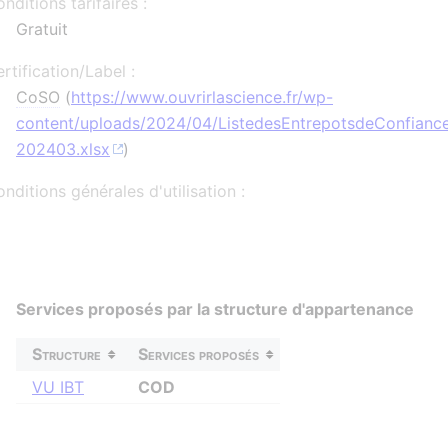
nditions tarifaires :
Gratuit
rtification/Label :
CoSO
(
https://www.ouvrirlascience.fr/wp-
content/uploads/2024/04/ListedesEntrepotsdeConfiance
202403.xlsx
)
nditions générales d'utilisation :
Services proposés par la structure d'appartenance
Structure
Services proposés
VU IBT
COD