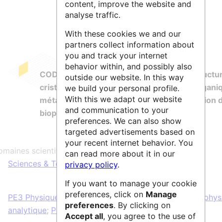
content, improve the website and
analyse traffic.
With these cookies we and our
partners collect information about
you and track your internet
behavior within, and possibly also
COD
est une entrepôt en libre accès de
structu
outside our website. In this way
cristallines de composés organiques, inorgani
we build your personal profile.
With this we adapt our website
métallo-organiques et minéraux, à l'exclusion 
and communication to your
biopolymères
.
preferences. We can also show
targeted advertisements based on
your recent internet behavior. You
maines scientifiques :
can read more about it in our
Sciences & Technologies
privacy policy
.
If you want to manage your cookie
preferences, click on
Manage
PE3 Physique de la matière condensée
;
PE4 Chimie phys
preferences
. By clicking on
analytique
;
PE5 Chimie de synthèse et matériaux
Accept all
, you agree to the use of