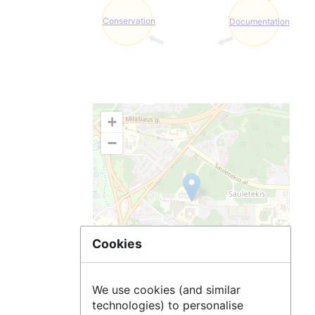
Conservation
Documentation
+
−
Cookies
We use cookies (and similar
Leaflet
| ©
OpenStreetMap
contributors
technologies) to personalise