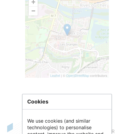
+
−
Leaflet
| ©
OpenStreetMap
contributors
Cookies
We use cookies (and similar
technologies) to personalise
L’objectif scientifique principal de l'
UMR