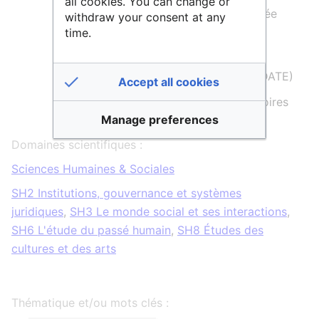
all cookies. You can change or
L'équipe Monde arabe et Méditerranée
withdraw your consent at any
(EMAM)
time.
L'équipe Dynamique et Action
Territoriales et Environnementales (DATE)
Accept all cookies
Le Laboratoire Archéologie et Territoires
Manage preferences
(LAT)
Domaines scientifiques :
Sciences Humaines & Sociales
SH2 Institutions, gouvernance et systèmes
juridiques
,
SH3 Le monde social et ses interactions
,
SH6 L'étude du passé humain
,
SH8 Études des
cultures et des arts
Thématique et/ou mots clés :