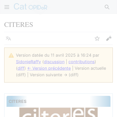
Rech
CITERES
Langue
Suivre
Voir
Version datée du 11 avril 2025 à 16:24 par
SidonieRaffy
(
discussion
|
contributions
)
(
diff
)
← Version précédente
| Version actuelle
(diff) | Version suivante → (diff)
CITERES