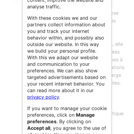
content, improve the website and
CITERES (CItés, TERritoires,
analyse traffic.
Environnement et Sociétés)
est l’analyse
With these cookies we and our
des dynamiques spatiales et territoriales
partners collect information about
des sociétés. Au regard du panorama
you and track your internet
français et étranger des structures de
behavior within, and possibly also
recherche travaillant sur le même objet, elle
outside our website. In this way
we build your personal profile.
se distingue par la multiplicité des entrées
With this we adapt our website
et le croisement des champs thématiques à
and communication to your
partir desquels elle appréhende les relations
preferences. We can also show
des sociétés à leur espace, selon une large
targeted advertisements based on
gamme d’échelles spatiales et temporelles.
your recent internet behavior. You
can read more about it in our
Elle est constituée de 4 équipes de
privacy policy
.
recherche :
If you want to manage your cookie
L'équipe Construction Sociale et politique
preferences, click on
Manage
des espaces, des normes et des
preferences
. By clicking on
Accept all
, you agree to the use of
Trajectoires (CoST)