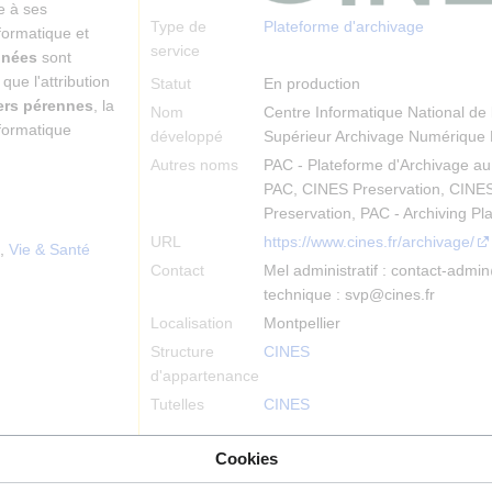
re à ses
Type de
Plateforme d'archivage
formatique et
service
nnées
sont
ue l'attribution
Statut
En production
iers pérennes
, la
Nom
Centre Informatique National de
formatique
développé
Supérieur Archivage Numérique
Autres noms
PAC - Plateforme d'Archivage a
PAC, CINES Preservation, CINE
Preservation, PAC - Archiving P
URL
https://www.cines.fr/archivage/
,
Vie & Santé
Contact
Mel administratif : contact-admin
technique : svp@cines.fr
Localisation
Montpellier
Structure
CINES
d'appartenance
Tutelles
CINES
Identifiants
Cookies
re3data
10.17616/R3R30N