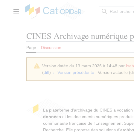
Aller
au
contenu
Menu principal
CINES Archivage numérique p
Page
Discussion
Version datée du 13 mars 2026 à 14:48 par
Isa
(
diff
)
← Version précédente
| Version actuelle (di
La plateforme d'archivage du CINES a vocation
données
et les documents numériques produits
communauté française de l'Enseignement Supéri
Recherche. Elle propose des solutions d'
archiv