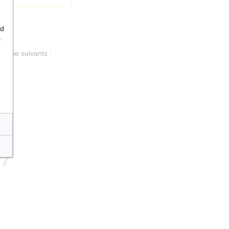
nd
.
e
de vie suivants :