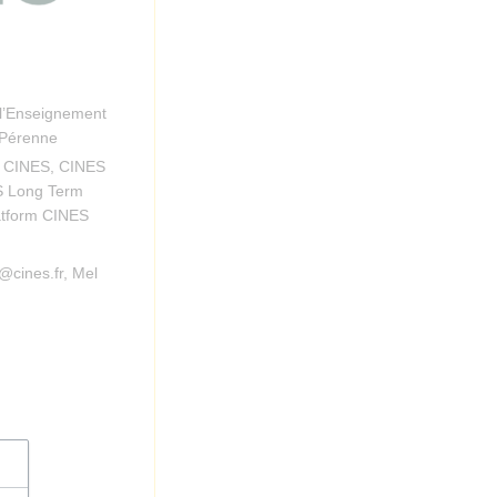
 l’Enseignement
 Pérenne
u CINES, CINES
S Long Term
latform CINES
@cines.fr, Mel