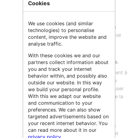
Cookies
Calcul numérique intensif
;
Archivage pérenne
de données
We use cookies (and similar
électroniques
afin de contribuer à la
technologies) to personalise
préservation du patrimoine scientifique
content, improve the website and
national ;
analyse traffic.
Hébergement de plateformes
With these cookies we and our
informatiques d’envergure nationale
.
partners collect information about
you and track your internet
Ces trois missions en synergie permettent à
behavior within, and possibly also
l’IR CINES de proposer un catalogue de
outside our website. In this way
services FAIR pour stocker, traiter, diffuser
we build your personal profile.
With this we adapt our website
et si nécessaire archiver les données de la
and communication to your
recherche.
preferences. We can also show
targeted advertisements based on
Le CINES met à disposition de la
your recent internet behavior. You
communauté scientifique française des
can read more about it in our
infrastructures informatiques hautement
privacy policy
.