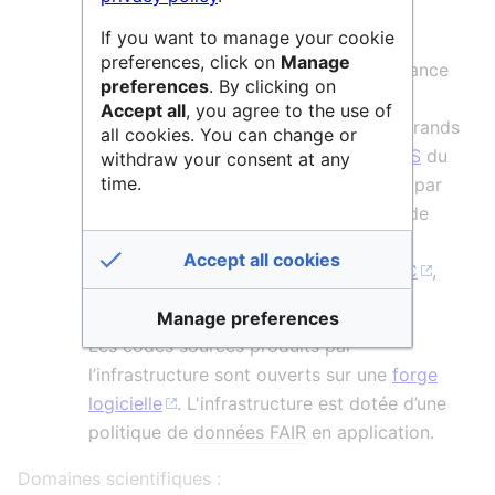
sécurisées de niveau Tier3+. Le centre
If you want to manage your cookie
propose également des formations
preferences, click on
Manage
concernant le calcul de haute performance
preferences
. By clicking on
et l’
archivage pérenne
de données
Accept all
, you agree to the use of
numériques. Le CINES fait partie des grands
all cookies. You can change or
centres nationaux de calcul avec l’
IDRIS
du
withdraw your consent at any
time.
CNRS
et le
TGCC
du CEA coordonnés par
le
GENCI
(Grand équipement national de
calcul intensif). Le CINES participe à
Accept all cookies
plusieurs projets européens dont
EOSC
,
EUDAT
,
PHIDIAS
,
PRACE
.
Manage preferences
Les codes sources produits par
l’infrastructure sont ouverts sur une
forge
logicielle
. L'infrastructure est dotée d’une
politique de
données FAIR
en application.
Domaines scientifiques :