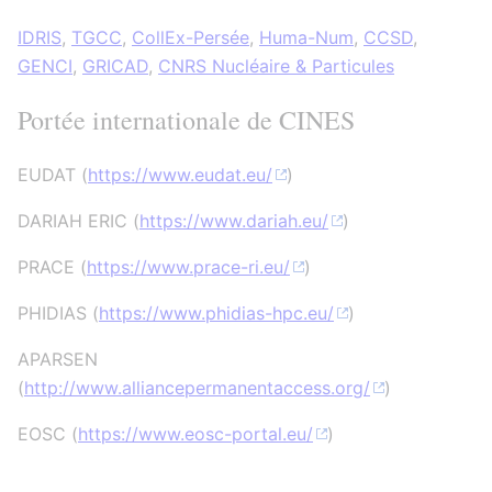
IDRIS
,
TGCC
,
CollEx-Persée
,
Huma-Num
,
CCSD
,
GENCI
,
GRICAD
,
CNRS Nucléaire & Particules
Portée internationale de CINES
EUDAT (
https://www.eudat.eu/
)
DARIAH ERIC (
https://www.dariah.eu/
)
PRACE (
https://www.prace-ri.eu/
)
PHIDIAS (
https://www.phidias-hpc.eu/
)
APARSEN
(
http://www.alliancepermanentaccess.org/
)
EOSC (
https://www.eosc-portal.eu/
)