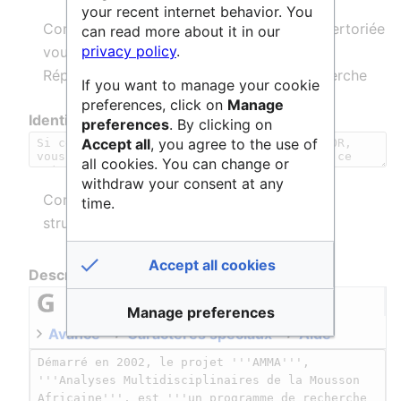
your recent internet behavior. You
Consulter le
RNSR
, si cette entité est répertoriée
can read more about it in our
privacy policy
.
vous pouvez saisir ici l'identifiant dans le
Répertoire national des structures de recherche
If you want to manage your cookie
preferences, click on
Manage
Identifiant ROR
preferences
. By clicking on
Accept all
, you agree to the use of
all cookies. You can change or
withdraw your consent at any
Consulter le
ROR
, répertoire national des
time.
structures de recherche
Accept all cookies
Description
Manage preferences
Avancé
Caractères spéciaux
Aide