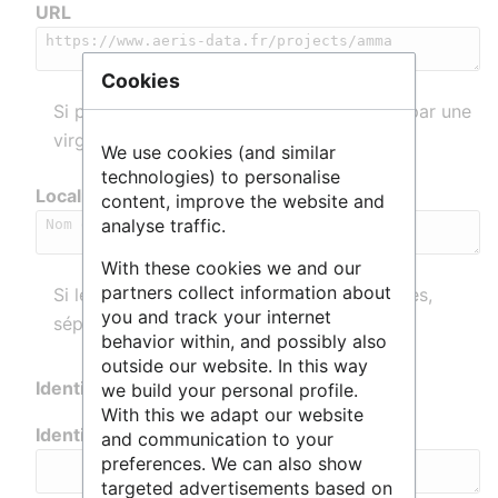
URL
Cookies
Si plusieurs URL, séparer les informations par une
virgule
We use cookies (and similar
technologies) to personalise
Localisation
content, improve the website and
analyse traffic.
With these cookies we and our
partners collect information about
Si le service est localisé dans plusieurs villes,
you and track your internet
séparer les villes par une virgule
behavior within, and possibly also
outside our website. In this way
Identifiants externes :
we build your personal profile.
With this we adapt our website
Identifiant RNSR
and communication to your
preferences. We can also show
targeted advertisements based on