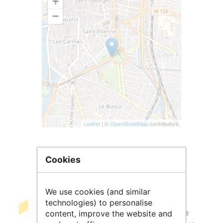
+
−
Leaflet
| ©
OpenStreetMap
contributors
Cookies
We use cookies (and similar
technologies) to personalise
Le service
ADOO
,
Atelier de la Donnée
content, improve the website and