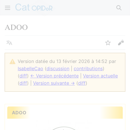
Rech
ADOO
Langue
Suivre
Voir
Version datée du 13 février 2026 à 14:52 par
IsabelleCao
(
discussion
|
contributions
)
(
diff
)
← Version précédente
|
Version actuelle
(
diff
) |
Version suivante →
(
diff
)
ADOO