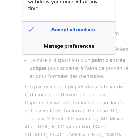
withdraw your consent at any
L'accompagnement au
dépôt et au
time.
partage
: formation, conseil, aide au
dépôt et au partage
Accept all cookies
La coordination de l’accompagnement
autour de la mise en réseau et de
Manage preferences
l’animation des compétences pluri-métiers
La mise à disposition d'un
point d'entrée
unique
pour accéder à l'aide de proximité
et pour formuler des demandes.
Les partenaires impliqués dans l'atelier de
la donnée sont Université Toulouse
Capitole, Université Toulouse- Jean Jaurès
et Université de Toulouse, Toulouse INP,
Toulouse School of Economics, IMT Mines
Albi, INSA, INU Champollion, ISAE-
SUPAERO, ENAC, ENSFEA,
CNRS
, ONERA