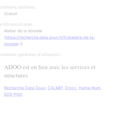
nditions tarifaires :
Gratuit
rtification/Label :
Atelier de la donnée
(
https://recherche.data.gouv.fr/fr/ateliers-de-la-
donnee
)
nditions générales d'utilisation :
ADOO est en lien avec les services et
structures
Recherche Data Gouv
,
CALMIP
,
Drocc
,
Huma-Num
,
SOS-PGD